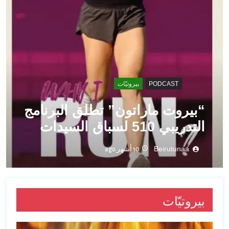
PODCAST
بيروتيّات
“بيروت ماراتون” تطلق البرنامج
التدريبي 510 لسباق السيدات
Beirutunaa
10 أشهر ago
بيروتيّات