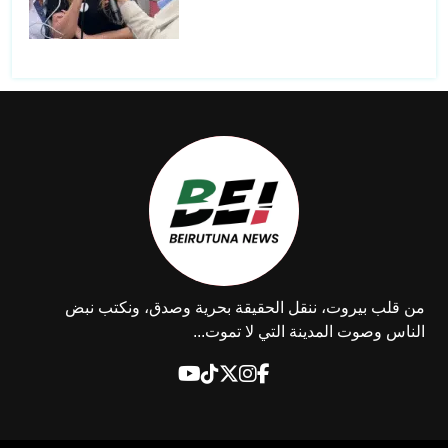
أمن الدولة يشارك في المنتدى
الرقمي الدولي الثالث للشباب
في لبنان 2025
حريق كبيرفي محيط كوثرية
من قلب بيروت، ننقل الحقيقة بحرية وصدق، ونكتب نبض
السياد والأهالي يناشدون
الناس وصوت المدينة التي لا تموت...