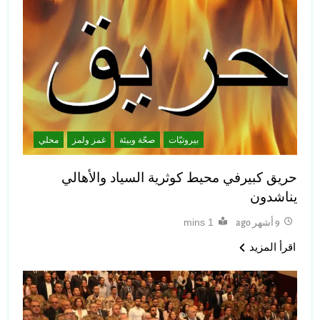
بيروتيّات
صحّة وبيئة
غمز ولمز
محلي
حريق كبيرفي محيط كوثرية السياد والأهالي
يناشدون
1 mins
9 أشهر ago
اقرأ المزيد