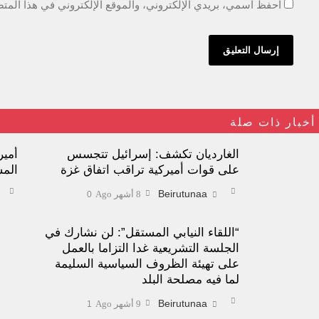
احفظ اسمي، بريدي الإلكتروني، والموقع الإلكتروني في هذا المتص
أخبار ذات صلة
الغارديان تكشف: إسرائيل تتجسس
أمي
على قوات أميركية تراقب اتفاق غزة
الم
Beirutunaa
8 أشهر Ago
0
“اللقاء النيابي المستقل”: لن نشارك في
الجلسة التشريعية غدا التزاما بالعمل
على تهيئة الظروف السياسية السليمة
لما فيه مصلحة البلد
Beirutunaa
9 أشهر Ago
1