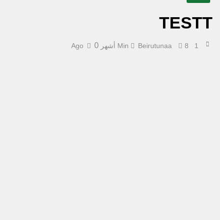
TESTT
0
1 Min
8 أشهر Ago
Beirutunaa