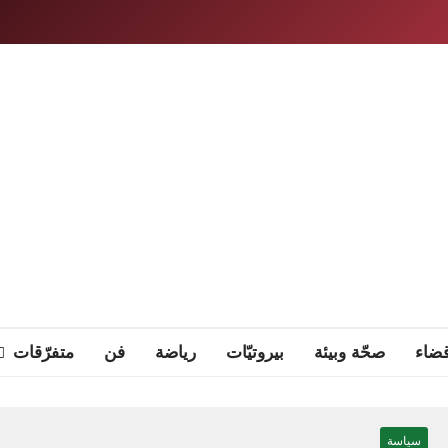
ضاء
صحّة وبيئة
بيروتيّات
رياضة
فن
متفرّقات
سياسة