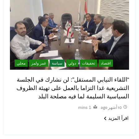
اقتصاد
تحقيقات
دولي
سياسة
غمز ولمز
محلي
“اللقاء النيابي المستقل”: لن نشارك في الجلسة
التشريعية غدا التزاما بالعمل على تهيئة الظروف
السياسية السليمة لما فيه مصلحة البلد
1 mins
10 أشهر ago
اقرأ المزيد