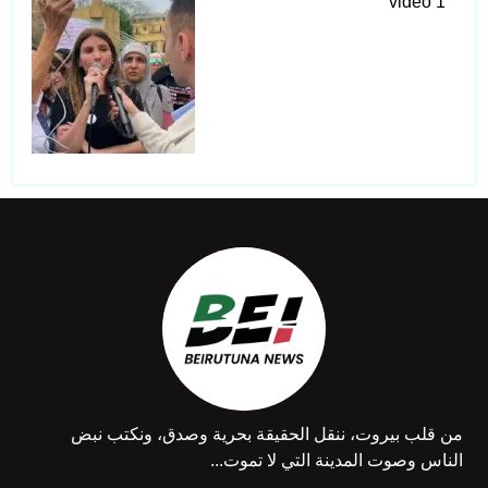
أمن الدولة يشارك في المنتدى
الرقمي الدولي الثالث للشباب
في لبنان 2025
حريق كبيرفي محيط كوثرية
من قلب بيروت، ننقل الحقيقة بحرية وصدق، ونكتب نبض
السياد والأهالي يناشدون
الناس وصوت المدينة التي لا تموت...