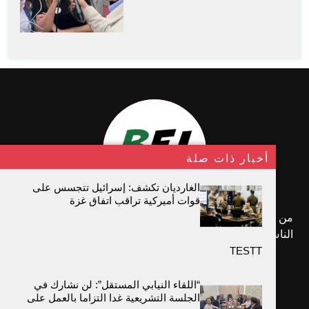
أمن الدولة يشارك في المنتدى
الرقمي الدولي الثالث للشباب
في لبنان 2025
أخبار ذات صلة
الغارديان تكشف: إسرائيل تتجسس على
قوات أميركية تراقب اتفاق غزة
حريق كبيرفي محيط كوثرية
من قلب بيروت، ننقل الحقيقة بحرية وصدق، ونكتب نبض
السياد والأهالي يناشدون
الناس وصوت المدينة التي لا تموت...
TESTT
“اللقاء النيابي المستقل”: لن نشارك في
الجلسة التشريعية غدا التزاما بالعمل على