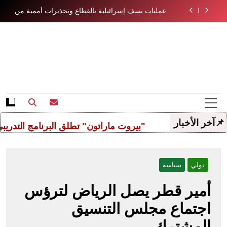
Ski
عمليات نسف إسرائيلية بالقطاع وتحذيرات أممية من
الغا
t
كارثة إنسانية مع اقتراب الشتاء 2025…
أميرك
conten
Beiru
📌آخر الأخبار
"بيروت ماراتون" تطلق البرنامج التدريبي 510 لسباق السيدات
دولي
سياسة
أمير قطر يصل الرياض لترؤس
اجتماع مجلس التنسيق
المشترك