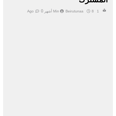
0
1 Min
8 أشهر Ago
Beirutunaa